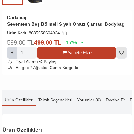
Dadacuq
Seventeen Beş Bölmeli Siyah Omuz Çantası Bodybag
Ürün Kodu:
8685658604924
599,00
TL
499,00
TL
17
%
Sepete Ekle
Fiyat Alarmı
Paylaş
En geç 7 Ağustos Cuma Kargoda
Ürün Özellikleri
Taksit Seçenekleri
Yorumlar (0)
Tavsiye Et
Te
Ürün Özellikleri