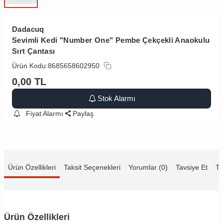
Dadacuq
Sevimli Kedi "Number One" Pembe Çekçekli Anaokulu
Sırt Çantası
Ürün Kodu:
8685658602950
0,00
TL
Stok Alarmı
Fiyat Alarmı
Paylaş
Ürün Özellikleri
Taksit Seçenekleri
Yorumlar (0)
Tavsiye Et
Te
Ürün Özellikleri