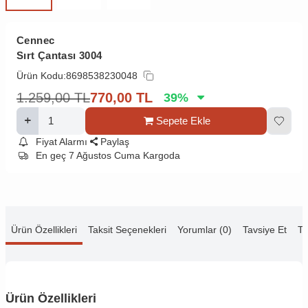
Cennec
Sırt Çantası 3004
Ürün Kodu:
8698538230048
1.259,00
TL
770,00
TL
39
%
Sepete Ekle
Fiyat Alarmı
Paylaş
En geç 7 Ağustos Cuma Kargoda
Ürün Özellikleri
Taksit Seçenekleri
Yorumlar (0)
Tavsiye Et
Te
Ürün Özellikleri