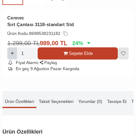
Cennec
Sırt Çantası 3118-standart Std
Ürün Kodu:
8698538231182
1.299,00
TL
989,00
TL
24
%
Sepete Ekle
Fiyat Alarmı
Paylaş
En geç 9 Ağustos Pazar Kargoda
Ürün Özellikleri
Taksit Seçenekleri
Yorumlar (0)
Tavsiye Et
Te
Ürün Özellikleri