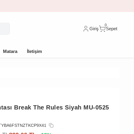
🎁 İlk siparişe %10 indirim
0
Giriş
Sepet
Matara
İletişim
ntası Break The Rules Siyah MU-0525
TYBA6FSTNZTKCP9X41