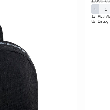
1.099,0
Fiyat A
En geç 