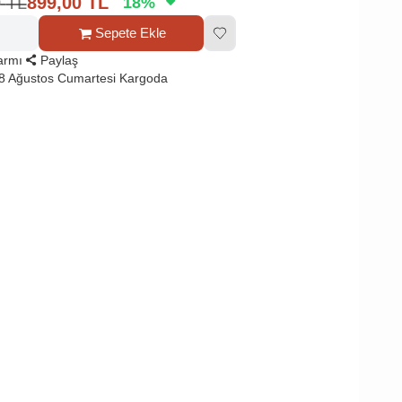
0
TL
899,00
TL
18
%
Sepete Ekle
larmı
Paylaş
8 Ağustos Cumartesi Kargoda