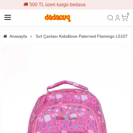
TL üzeri kargo bedava
🎁 İlk s
0
Anasayfa
Sırt Çantası Kids&love Paterned Flamingo L5107