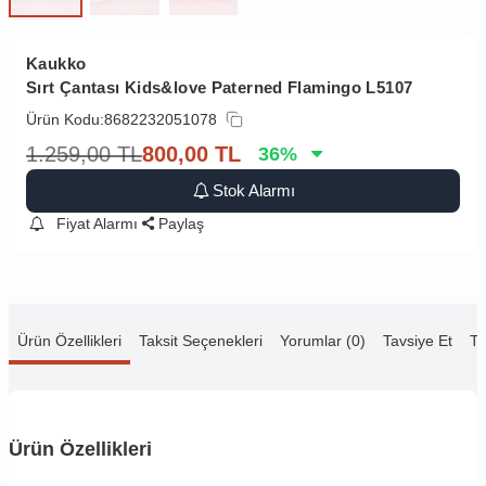
Kaukko
Sırt Çantası Kids&love Paterned Flamingo L5107
Ürün Kodu:
8682232051078
1.259,00
TL
800,00
TL
36
%
Stok Alarmı
Fiyat Alarmı
Paylaş
Ürün Özellikleri
Taksit Seçenekleri
Yorumlar (0)
Tavsiye Et
Te
Ürün Özellikleri