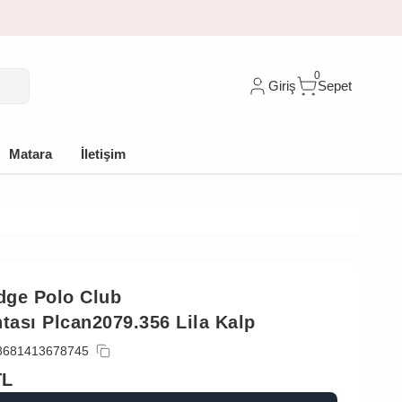
0
Giriş
Sepet
Matara
İletişim
dge Polo Club
ntası Plcan2079.356 Lila Kalp
8681413678745
TL