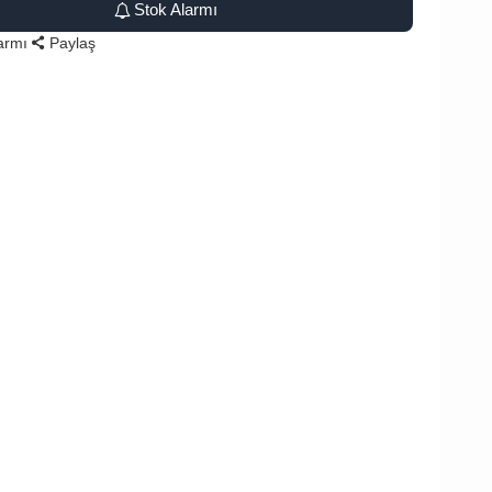
Stok Alarmı
larmı
Paylaş