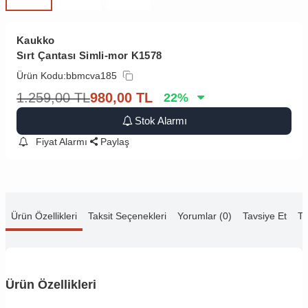
Kaukko
Sırt Çantası Simli-mor K1578
Ürün Kodu:
bbmcva185
1.259,00
TL
980,00
TL
22
%
Stok Alarmı
Fiyat Alarmı
Paylaş
Ürün Özellikleri
Taksit Seçenekleri
Yorumlar (0)
Tavsiye Et
Te
Ürün Özellikleri