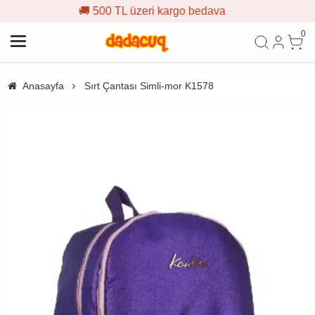
0 TL üzeri kargo bedava
🎁 İlk
0
Anasayfa
Sırt Çantası Simli-mor K1578