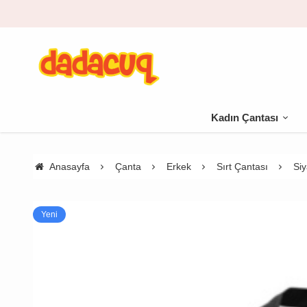
🚚 500 TL üzeri kargo bedava
Kadın Çantası
Anasayfa
Çanta
Erkek
Sırt Çantası
Siy
Yeni