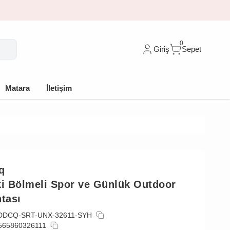
0
Giriş
Sepet
Matara
İletişim
q
ki Bölmeli Spor ve Günlük Outdoor
ntası
DDCQ-SRT-UNX-32611-SYH
565860326111