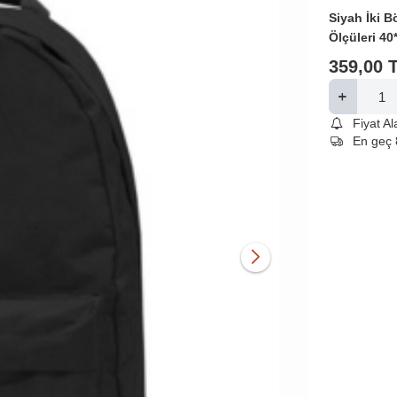
Siyah İki B
Ölçüleri 40
359,00
Fiyat A
En geç 