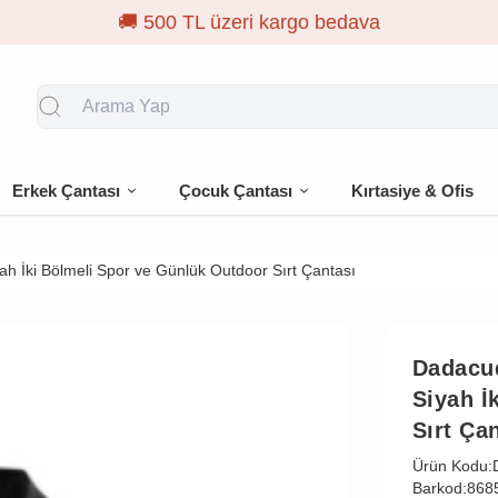
Erkek Çantası
Çocuk Çantası
Kırtasiye & Ofis
ah İki Bölmeli Spor ve Günlük Outdoor Sırt Çantası
Dadacu
Siyah İ
Sırt Ça
Ürün Kodu:
Barkod:
868