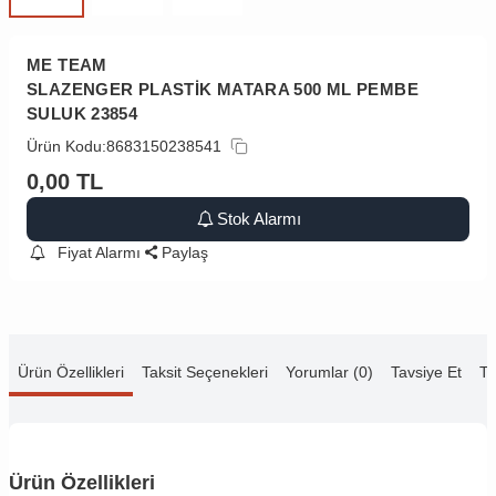
ME TEAM
SLAZENGER PLASTİK MATARA 500 ML PEMBE
SULUK 23854
Ürün Kodu:
8683150238541
0,00
TL
Stok Alarmı
Fiyat Alarmı
Paylaş
Ürün Özellikleri
Taksit Seçenekleri
Yorumlar (0)
Tavsiye Et
Te
Ürün Özellikleri