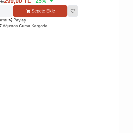
TL
299,00
TL
25
%
Sepete Ekle
larmı
Paylaş
 7 Ağustos Cuma Kargoda