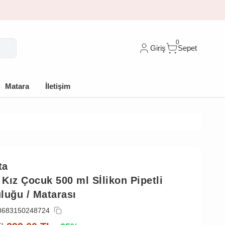
🎁 İlk siparişe 
0
Giriş
Sepet
Matara
İletişim
ta
Kız Çocuk 500 ml Sİlikon Pipetli
luğu / Matarası
8683150248724