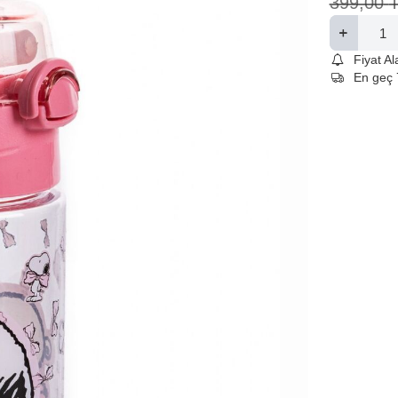
399,00
Fiyat A
En geç