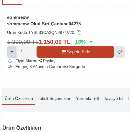
sommeow
sommeow Okul Sırt Çantası 04275
Ürün Kodu:
TYBL83CA2QN3974V20
1.399,00
TL
1.150,00
TL
18
%
Sepete Ekle
Fiyat Alarmı
Paylaş
En geç 8 Ağustos Cumartesi Kargoda
Ürün Özellikleri
Taksit Seçenekleri
Yorumlar (0)
Tavsiye Et
Te
Ürün Özellikleri