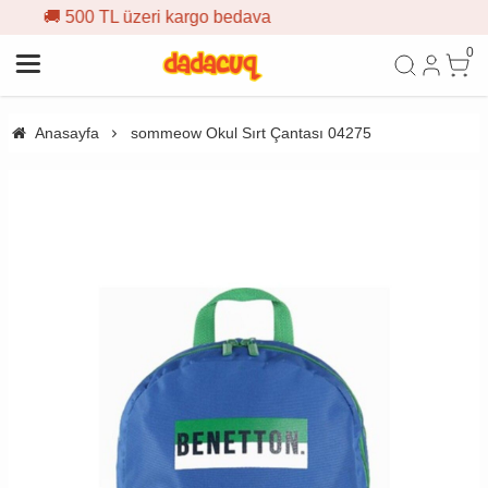
go bedava
🎁 İlk siparişe %10 i
0
Anasayfa
sommeow Okul Sırt Çantası 04275