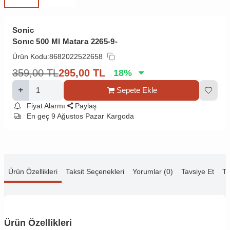
Sonic
Sonıc 500 Ml Matara 2265-9-
Ürün Kodu:
8682022522658
359,00
TL
295,00
TL
18
%
Sepete Ekle
Fiyat Alarmı
Paylaş
En geç 9 Ağustos Pazar Kargoda
Ürün Özellikleri
Taksit Seçenekleri
Yorumlar (0)
Tavsiye Et
Te
Ürün Özellikleri