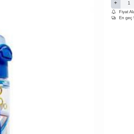
Fiyat A
En geç 