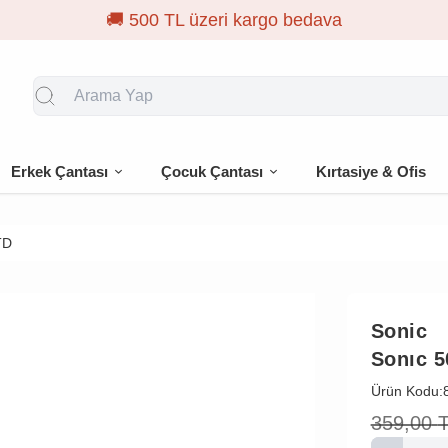
Erkek Çantası
Çocuk Çantası
Kırtasiye & Ofis
TD
Sonic
Sonıc 
Ürün Kodu:
359,00