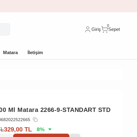
🎁 İlk siparişe %10 indirim
0
Giriş
Sepet
Matara
İletişim
500 Ml Matara 2266-9-STANDART STD
8682022522665
TL
329,00
TL
8
%