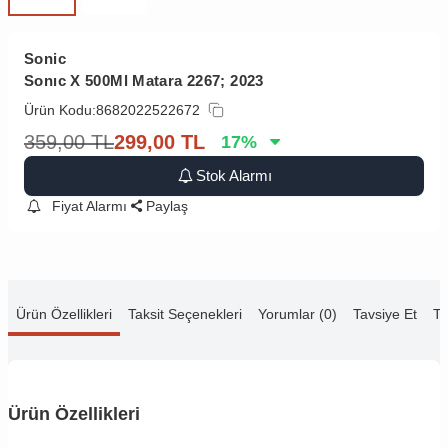
Sonic
Sonıc X 500Ml Matara 2267; 2023
Ürün Kodu:
8682022522672
359,00
TL
299,00
TL
17
%
Stok Alarmı
Fiyat Alarmı
Paylaş
Ürün Özellikleri
Taksit Seçenekleri
Yorumlar (0)
Tavsiye Et
Te
Ürün Özellikleri