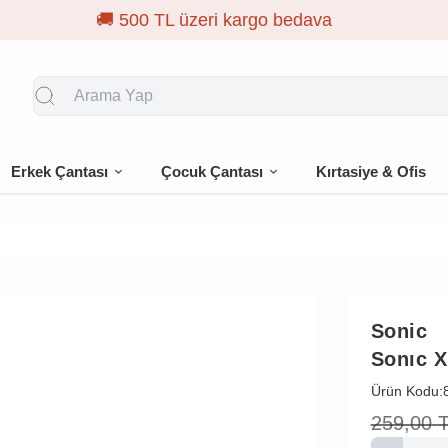
🎁 İlk siparişe %10 indir
Erkek Çantası
Çocuk Çantası
Kırtasiye & Ofis
Sonic
Sonıc X
Ürün Kodu:
259,00