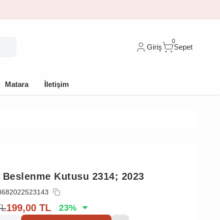
im
0
Giriş
Sepet
Matara
İletişim
 Beslenme Kutusu 2314; 2023
8682022523143
TL
199,00
TL
23
%