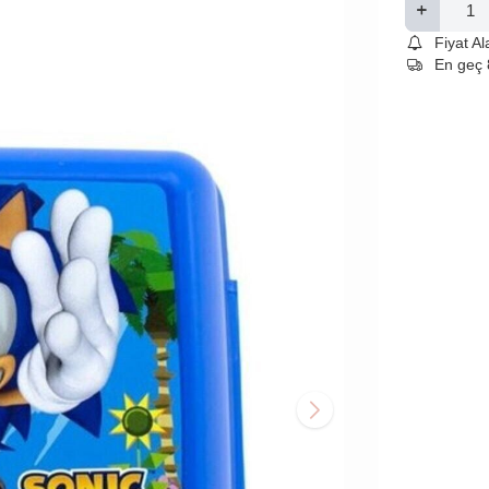
Fiyat A
En geç 