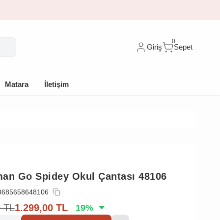
🎁 İlk siparişe %10 indirim
0
Giriş
Sepet
Matara
İletişim
an Go Spidey Okul Çantası 48106
8685658648106
0
TL
1.299,00
TL
19
%