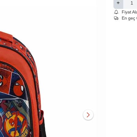
Fiyat A
En geç