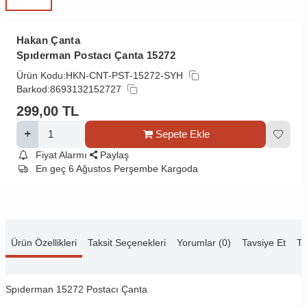
Hakan Çanta
Spıderman Postacı Çanta 15272
Ürün Kodu:
HKN-CNT-PST-15272-SYH
Barkod:
8693132152727
299,00
TL
Sepete Ekle
Fiyat Alarmı
Paylaş
En geç 6 Ağustos Perşembe Kargoda
Ürün Özellikleri
Taksit Seçenekleri
Yorumlar (0)
Tavsiye Et
Te
Spıderman 15272 Postacı Çanta