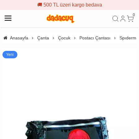
🚚 500 TL üzeri kargo bedava
0
Anasayfa
Çanta
Çocuk
Postacı Çantası
Spıderma
Yeni