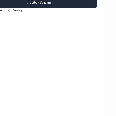
Stok Alarmı
larmı
Paylaş