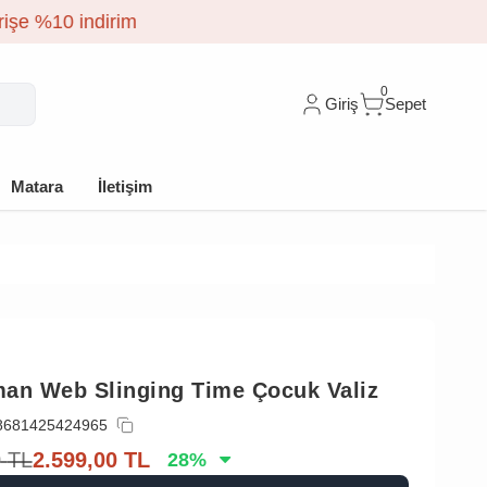
0
Giriş
Sepet
Matara
İletişim
an Web Slinging Time Çocuk Valiz
8681425424965
0
TL
2.599,00
TL
28
%