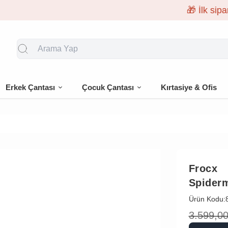
🎁 İlk siparişe %10 indirim
Erkek Çantası
Çocuk Çantası
Kırtasiye & Ofis
Frocx
Spiderm
Ürün Kodu:
3.599,0