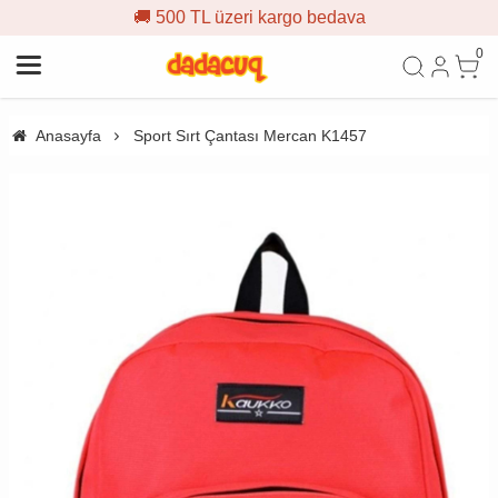
500 TL üzeri kargo bedava
🎁 İ
0
Anasayfa
Sport Sırt Çantası Mercan K1457