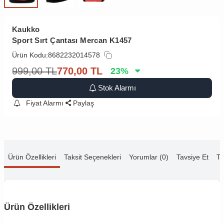
Kaukko
Sport Sırt Çantası Mercan K1457
Ürün Kodu:
8682232014578
999,00
TL
770,00
TL
23
%
Stok Alarmı
Fiyat Alarmı
Paylaş
Ürün Özellikleri
Taksit Seçenekleri
Yorumlar (0)
Tavsiye Et
Te
Ürün Özellikleri