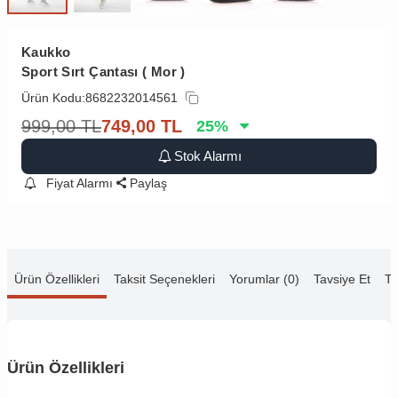
Kaukko
Sport Sırt Çantası ( Mor )
Ürün Kodu:
8682232014561
999,00
TL
749,00
TL
25
%
Stok Alarmı
Fiyat Alarmı
Paylaş
Ürün Özellikleri
Taksit Seçenekleri
Yorumlar (0)
Tavsiye Et
Te
Ürün Özellikleri