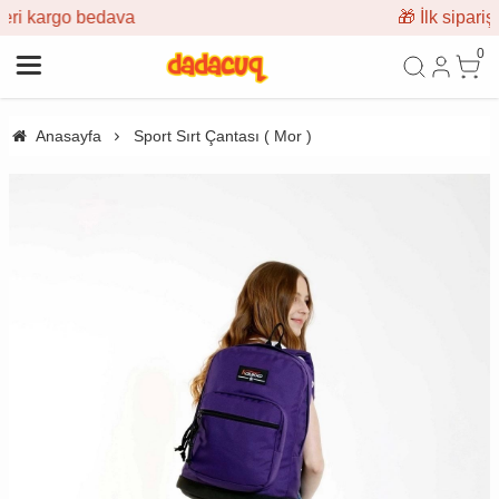
🎁 İlk siparişe %10 indirim
0
Anasayfa
Sport Sırt Çantası ( Mor )