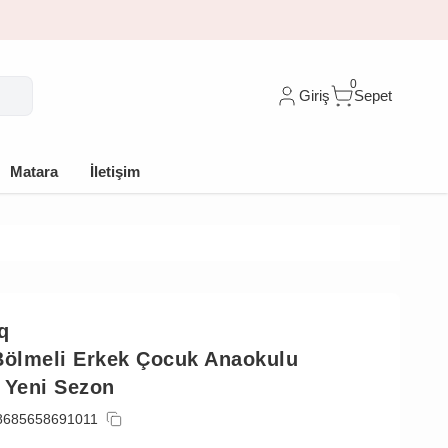
0
Giriş
Sepet
Matara
İletişim
q
Bölmeli Erkek Çocuk Anaokulu
 Yeni Sezon
8685658691011