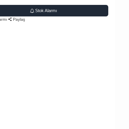
Stok Alarmı
larmı
Paylaş