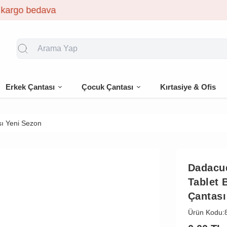
🎁 İlk siparişe %10 indirim
Erkek Çantası
Çocuk Çantası
Kırtasiye & Ofis
sı Yeni Sezon
Dadacu
Tablet 
Çantası
Ürün Kodu: