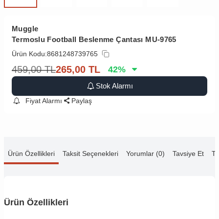
Muggle
Termoslu Football Beslenme Çantası MU-9765
Ürün Kodu:
8681248739765
459,00
TL
265,00
TL
42
%
Stok Alarmı
Fiyat Alarmı
Paylaş
Ürün Özellikleri
Taksit Seçenekleri
Yorumlar (0)
Tavsiye Et
Te
Ürün Özellikleri