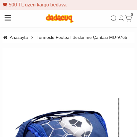
o bedava
🎁 İlk siparişe %10 in
0
Anasayfa
Termoslu Football Beslenme Çantası MU-9765