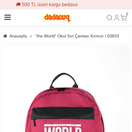
o bedava
🎁 İlk siparişe %10 in
0
Anasayfa
"the World" Okul Sırt Çantası Kırmızı / 03833