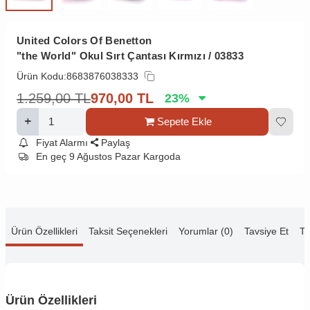
United Colors Of Benetton
"the World" Okul Sırt Çantası Kırmızı / 03833
Ürün Kodu:
8683876038333
1.259,00
TL
970,00
TL
23
%
Sepete Ekle
Fiyat Alarmı
Paylaş
En geç 9 Ağustos Pazar Kargoda
Ürün Özellikleri
Taksit Seçenekleri
Yorumlar (0)
Tavsiye Et
Te
Ürün Özellikleri