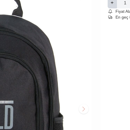
Fiyat A
En geç 