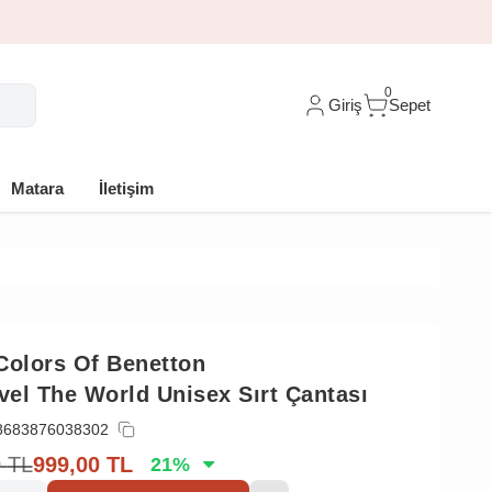
0
Giriş
Sepet
Matara
İletişim
Colors Of Benetton
avel The World Unisex Sırt Çantası
8683876038302
0
TL
999,00
TL
21
%