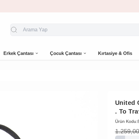
🎁 İlk siparişe %10 indirim
Erkek Çantası
Çocuk Çantası
Kırtasiye & Ofis
United 
. To Tr
Ürün Kodu:
1.259,0