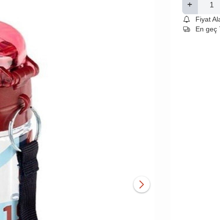
Fiyat A
En geç