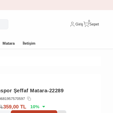
🎁 İlk siparişe %10 indirim
0
Giriş
Sepet
Matara
İletişim
spor Şeffaf Matara-22289
8681957570597
TL
359,00
TL
10
%