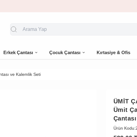
🎁 İlk siparişe %10 indirim
Erkek Çantası
Çocuk Çantası
Kırtasiye & Ofis
tası ve Kalemlik Seti
ÜMİT Ç
Ümit Ça
Çantası
Ürün Kodu: