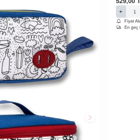
529,00
Fiyat A
En geç 