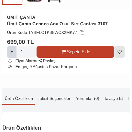
ÜMİT ÇANTA
Ümit Çanta Cennec Ana Okul Sırt Çantası 3107
Ürün Kodu:
TYBFLCTKB5WCX2MK77
699,00
TL
Sepete Ekle
Fiyat Alarmı
Paylaş
En geç 9 Ağustos Pazar Kargoda
Ürün Özellikleri
Taksit Seçenekleri
Yorumlar (0)
Tavsiye Et
Te
Ürün Özellikleri