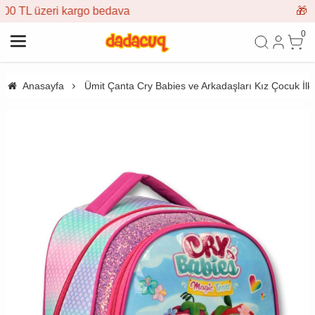
🎁 İlk siparişe %10 indirim
0
Anasayfa
Ümit Çanta Cry Babies ve Arkadaşları Kız Çocuk İl