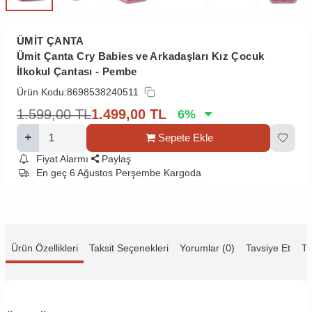
ÜMİT ÇANTA
Ümit Çanta Cry Babies ve Arkadaşları Kız Çocuk
İlkokul Çantası - Pembe
Ürün Kodu:
8698538240511
1.599,00
TL
1.499,00
TL
6
%
Sepete Ekle
Fiyat Alarmı
Paylaş
En geç 6 Ağustos Perşembe Kargoda
Ürün Özellikleri
Taksit Seçenekleri
Yorumlar (0)
Tavsiye Et
Te