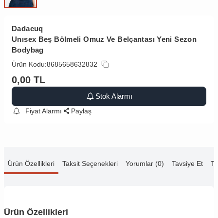
Dadacuq
Unısex Beş Bölmeli Omuz Ve Belçantası Yeni Sezon
Bodybag
Ürün Kodu:
8685658632832
0,00
TL
Stok Alarmı
Fiyat Alarmı
Paylaş
Ürün Özellikleri
Taksit Seçenekleri
Yorumlar (0)
Tavsiye Et
Te
Ürün Özellikleri