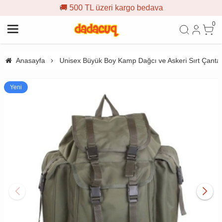
🚚 500 TL üzeri kargo bedava
0
Anasayfa
Unisex Büyük Boy Kamp Dağcı ve Askeri Sırt Çanta
Yeni