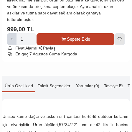
ve ön kısımda bir çıkma cepten oluşur. Ayarlanabilir uzun
askılar ve tutma sapı gayet sağlam olarak çantaya
tutturulmuştur.
999,00
TL
Sepete Ekle
Fiyat Alarmı
Paylaş
En geç 7 Ağustos Cuma Kargoda
Ürün Özellikleri
Taksit Seçenekleri
Yorumlar (0)
Tavsiye Et
Te
Unisex kamp dağcı ve askeri sırt çantası hertürlü outdoor kullanım
için elverişlidir. Ürün ölçüleri;57*34*22' cm dir.42 litrelik hacime