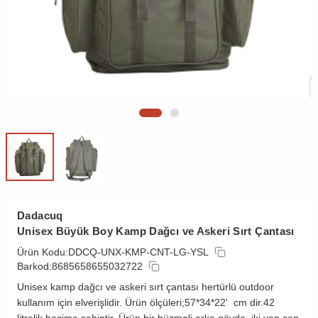
Dadacuq
Unisex Büyük Boy Kamp Dağcı ve Askeri Sırt Çantası
Ürün Kodu:
DDCQ-UNX-KMP-CNT-LG-YSL
Barkod:
8685658655032722
Unisex kamp dağcı ve askeri sırt çantası hertürlü outdoor
kullanım için elverişlidir. Ürün ölçüleri;57*34*22' cm dir.42
litrelik hacime sahiptir. Ürün bir büzmeli arka gövde, iki yan cep