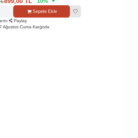
TL
899,00
TL
10
%
Sepete Ekle
larmı
Paylaş
 7 Ağustos Cuma Kargoda