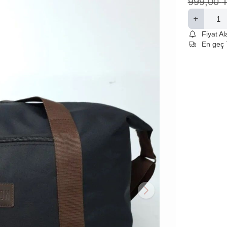
999,00
Fiyat A
En geç