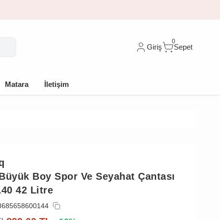
0
Giriş
Sepet
Matara
İletişim
q
Büyük Boy Spor Ve Seyahat Çantası
0 42 Litre
8685658600144