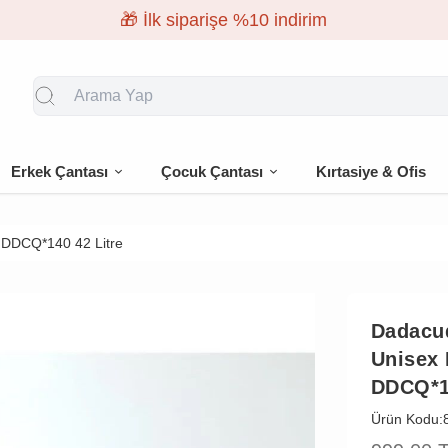
🎁 İlk siparişe %10 indirim
Erkek Çantası
Çocuk Çantası
Kırtasiye & Ofis
 DDCQ*140 42 Litre
Dadacu
Unisex 
DDCQ*14
Ürün Kodu: