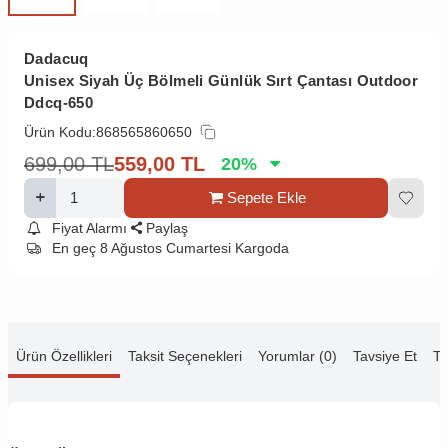
Dadacuq
Unisex Siyah Üç Bölmeli Günlük Sırt Çantası Outdoor
Ddcq-650
Ürün Kodu:
868565860650
699,00
TL
559,00
TL
20
%
Sepete Ekle
Fiyat Alarmı
Paylaş
En geç 8 Ağustos Cumartesi Kargoda
Ürün Özellikleri
Taksit Seçenekleri
Yorumlar (0)
Tavsiye Et
Te