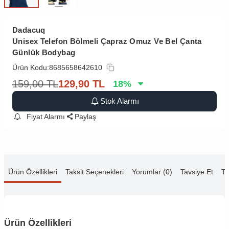
Dadacuq
Unisex Telefon Bölmeli Çapraz Omuz Ve Bel Çanta
Günlük Bodybag
Ürün Kodu:
8685658642610
159,00
TL
129,90
TL
18
%
Stok Alarmı
Fiyat Alarmı
Paylaş
Ürün Özellikleri
Taksit Seçenekleri
Yorumlar (0)
Tavsiye Et
Te
Ürün Özellikleri