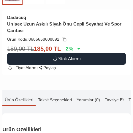
Dadacuq
Unisex Uzun Askılı Siyah Önü Cepli Seyahat Ve Spor
Çantası
Ürün Kodu:
8685658608892
189,00
TL
185,00
TL
2
%
Stok Alarmı
Fiyat Alarmı
Paylaş
Ürün Özellikleri
Taksit Seçenekleri
Yorumlar (0)
Tavsiye Et
Te
Ürün Özellikleri