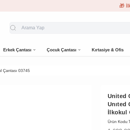
🎁 İlk siparişe %10 indirim
Erkek Çantası
Çocuk Çantası
Kırtasiye & Ofis
kul Çantası 03745
United 
Unıted 
İlkokul
Ürün Kodu: