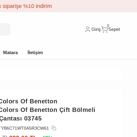
0
Giriş
Sepet
Matara
İletişim
Colors Of Benetton
Colors Of Benetton Çift Bölmeli
 Çantası 03745
TYB6C71WT0A5R3CW61