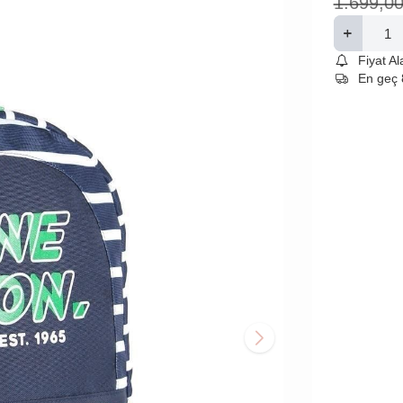
1.699,0
Fiyat A
En geç 