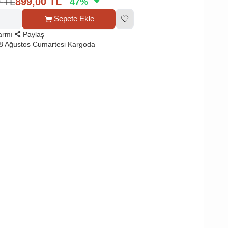
0
TL
899,00
TL
47
%
Sepete Ekle
larmı
Paylaş
8 Ağustos Cumartesi Kargoda