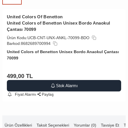
United Colors Of Benetton
United Colors of Benetton Unisex Bordo Anaokul
Çantası 70099
Ürün Kodu:
UCB-CNT-UNX-ANKL-70099-BDO
Barkod:
8682689700994
United Colors of Benetton Unisex Bordo Anaokul Çantası
70099
499,00
TL
Stok Alarmı
Fiyat Alarmı
Paylaş
Ürün Özellikleri
Taksit Seçenekleri
Yorumlar (0)
Tavsiye Et
Te