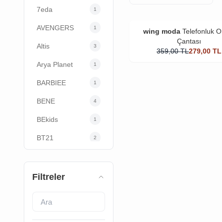
7eda
1
AVENGERS
1
wing moda
Telefonluk 
Çantası
Altis
3
359,00
TL
279,00
TL
Arya Planet
1
BARBIEE
1
BENE
4
BEkids
1
BT21
2
BUGS BUNNY
1
Barbie
21
Filtreler
Basarideri
3
Batman
12