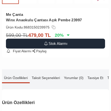
Me Çanta
Winx Anaokulu Çantası Açık Pembe 23997
Ürün Kodu:
8683150239975
599,00
TL
479,00
TL
20
%
Stok Alarmı
Fiyat Alarmı
Paylaş
Ürün Özellikleri
Taksit Seçenekleri
Yorumlar (0)
Tavsiye Et
Te
Ürün Özellikleri