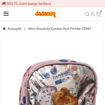
bedava
🎁 İlk siparişe %10 indi
0
Anasayfa
Winx Anaokulu Çantası Açık Pembe 23997