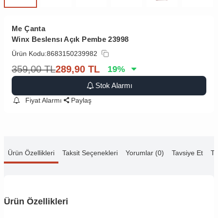
Me Çanta
Winx Beslensı Açık Pembe 23998
Ürün Kodu:
8683150239982
359,00
TL
289,90
TL
19
%
Stok Alarmı
Fiyat Alarmı
Paylaş
Ürün Özellikleri
Taksit Seçenekleri
Yorumlar (0)
Tavsiye Et
Te
Ürün Özellikleri