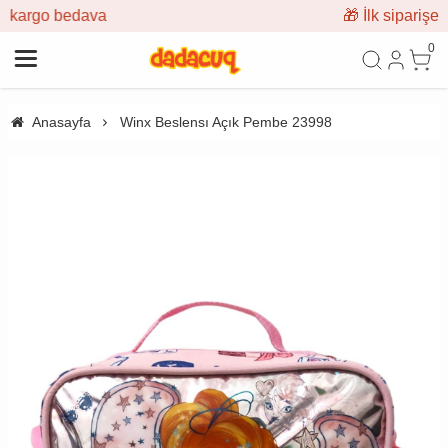
🎁 İlk siparişe %10 indirim
0
Anasayfa
Winx Beslensı Açık Pembe 23998