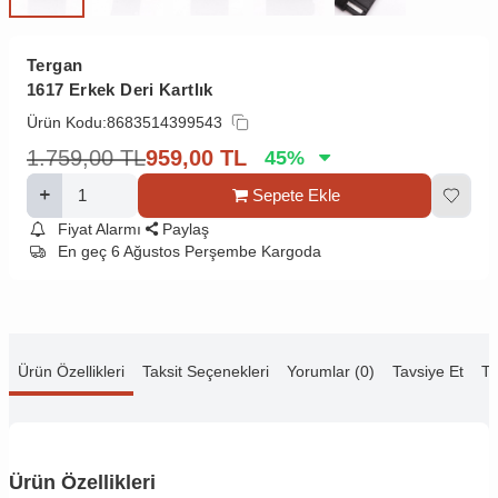
Tergan
1617 Erkek Deri Kartlık
Ürün Kodu:
8683514399543
1.759,00
TL
959,00
TL
45
%
Sepete Ekle
Fiyat Alarmı
Paylaş
En geç 6 Ağustos Perşembe Kargoda
Ürün Özellikleri
Taksit Seçenekleri
Yorumlar (0)
Tavsiye Et
Te
Ürün Özellikleri