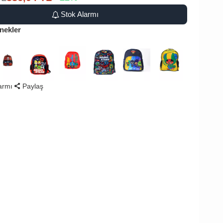
Stok Alarmı
nekler
larmı
Paylaş