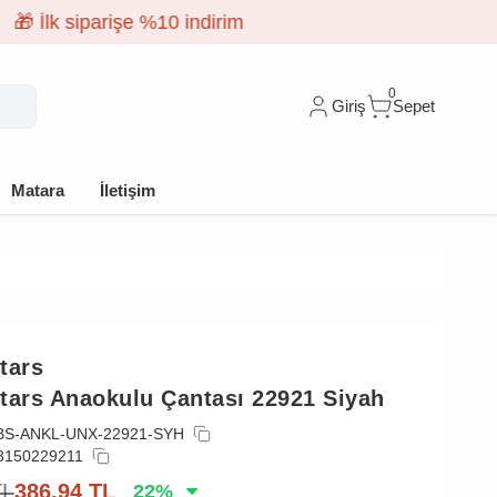
0
Giriş
Sepet
Matara
İletişim
tars
tars Anaokulu Çantası 22921 Siyah
BS-ANKL-UNX-22921-SYH
3150229211
TL
386,94
TL
22
%