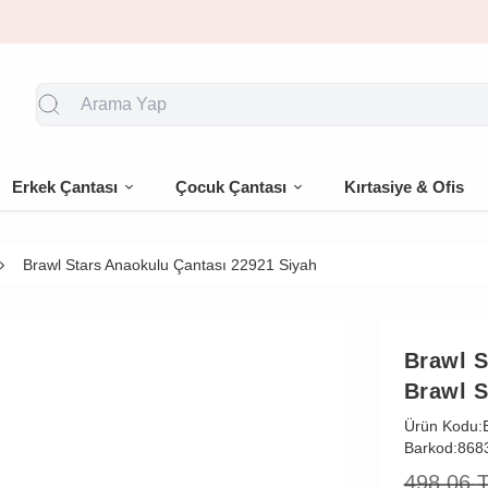
🎁 İlk siparişe %10 indirim
Erkek Çantası
Çocuk Çantası
Kırtasiye & Ofis
Brawl Stars Anaokulu Çantası 22921 Siyah
Brawl S
Brawl S
Ürün Kodu:
Barkod:
868
498,06